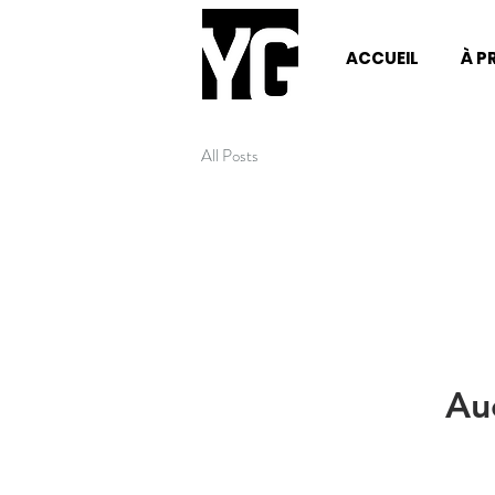
ACCUEIL
À P
All Posts
Au